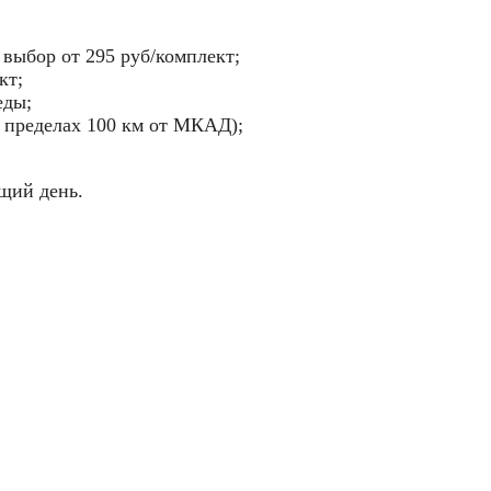
а выбор
от 295 руб/комплект
;
кт
;
еды;
 пределах 100 км от МКАД);
щий день.