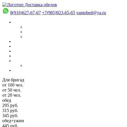
8(916)627-67-67
+7(985)923-65-65
vamobed@ya.ru
Для бригад
от 100 чел.
от 50 чел.
от 20 чел.
обед
295 руб.
315 руб.
345 руб.
обед+ужин
445 руб.